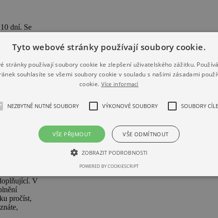
 10 dní. Se
Tyto webové stránky používají soubory cookie.
é stránky používají soubory cookie ke zlepšení uživatelského zážitku. Použív
ránek souhlasíte se všemi soubory cookie v souladu s našimi zásadami použí
cookie.
Více informací
jišťovny,
vební
takto
NEZBYTNĚ NUTNÉ SOUBORY
VÝKONOVÉ SOUBORY
SOUBORY CÍLE
or na častý
 proti
VŠE PŘIJMOUT
VŠE ODMÍTNOUT
ZOBRAZIT PODROBNOSTI
POWERED BY COOKIESCRIPT
oplňující. V
plnění
ku pročíst,
znáte,