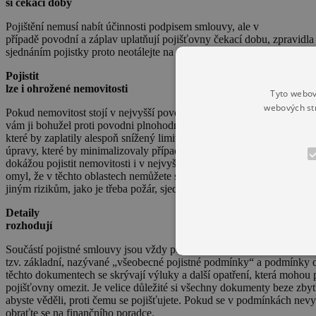
si čekací doby
Pojištění nemusí nabít účinnosti podpisem smlouvy, ale v
případě povodní a záplav uplatňují pojišťovny čekací dobu, zpravidla
sjednáním pojistky proto neotálejte na dobu, „až začne pršet.“
Pojistit
lze i ohrožené nemovitosti
Tyto webov
webových st
Pokud nemovitost stojí v nejvyšší povodňové zóně, pojišťovny
vám ji bohužel proti povodni plnohodnotně nepojistí. Lze ale najít po
které by zaplatily alespoň snížený limit pojistného. Pomohou také sta
úpravy, které by minimalizovaly případné škody. Vybrané pojišťovny 
dokážou pojistit nemovitosti i v nejvyšší povodňové zóně. A také poz
omyl, že v těchto oblastech nemůžete svou nemovitost pojistit vůbec –
jiným rizikům, jako je třeba požár, sjednáte pojištění standardně.
Detaily
rozhodují
Součástí pojistné smlouvy jsou vždy pojistné podmínky. Jsou
tzv. základní, nazývané „všeobecné pojistné podmínky“ a podmínky d
těchto dokumentech se skrývají výluky a další opatření, která mohou 
pojišťovny omezit. Je velice důležité si všechny dokumenty beze zbyt
abyste věděli, proti čemu se pojišťujete. Pokud se v podmínkách nevy
obraťte se na finančního poradce.