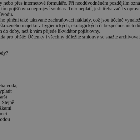
cky nebo přes internetové formuláře. Při neodůvodněném pozdějším ozná
m pojišťovna neprojeví souhlas. Toto neplatí, je-li třeba začít s opra
důvodu.
ho plnění také takzvané zachraňovací náklady, což jsou účelně vynalože
oškozeného majetku z hygienických, ekologických či bezpečnostních d
ím do doby, než k vám přijede likvidátor pojišťovny.
a pro příště: Účtenky i všechny důležité smlouvy se snažte archivovat 
vody?
eba voda,
platit
arší
. Stejně
ážkami
ámci
 vodou