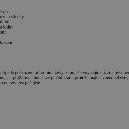
cky v
ození střechy
adním
ou kůlny
stit
škození
 případě poškození přírodními živly se pojišťovny zajímají, zda byla 
 tak pojišťovna bude své plnění krátit, protože majitel zanedbal své p
ou nemovitost pečujete.