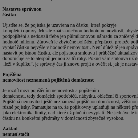
Nastavte správnou
částku
Ujistěte se, že pojistka je uzavřena na částku, která pokryje
kompletní opravy. Musíte znát skutečnou hodnotu nemovitosti, abyste 
podpojištěni a nedostali třeba jen půlmilionovou náhradu za zničený 
hodnotě milionu. Zároveň je zbytečné pojištění přeplácet, protože po
vyplatí částku nejvýše v hodnotě nemovitosti. Není důležité jen správ
nastavit pojistnou částku, ale pojistnou smlouvu i průběžně aktualizov
doporučuje se to alespoň jednou za tři roky. Pokud vám smlouva už d
„leží v šuplíku“, je správný čas ji znovu projít a ověřit si, jak je nasta
Pojištěná
nemovitost neznamená pojištěná domácnost
Je rozdíl mezi pojištěním nemovitosti a pojištěním
domácnosti, tedy domácích spotřebičů, nábytku, oblečení či sportovní
Pojištěná nemovitost ještě neznamená pojištěnou domácnost, většinou
různé pojistky. Pamatujte na to, že pojišťovny uplatňují na některé p
jako elektronika limity, nad které už plnění nevyplatí. Nesjednávejte t
částku na konkrétní předměty v domácnosti zbytečně vysokou.
Základ
nemusí stačit