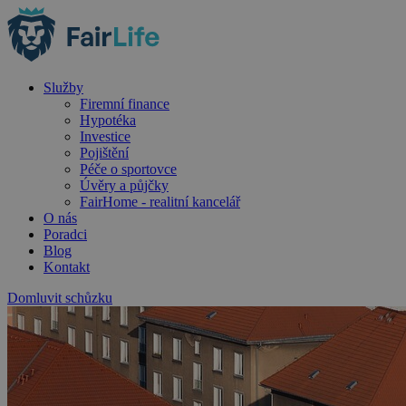
Služby
Firemní finance
Hypotéka
Investice
Pojištění
Péče o sportovce
Úvěry a půjčky
FairHome - realitní kancelář
O nás
Poradci
Blog
Kontakt
Domluvit schůzku