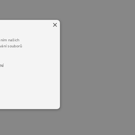
×
áním našich
vání souborů
NÍ