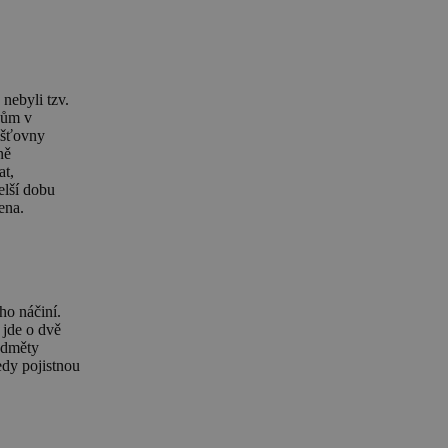
nebyli tzv.
dům v
jišťovny
ně
at,
elší dobu
vena.
ho náčiní.
 jde o dvě
ředměty
edy pojistnou