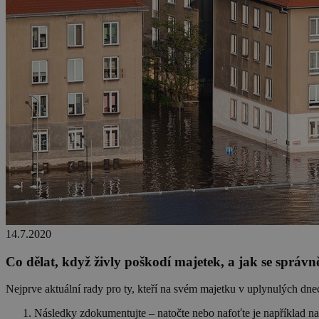
14.7.2020
Co dělat, když živly poškodí majetek, a jak se správně
Nejprve aktuální rady pro ty, kteří na svém majetku v uplynulých dnec
Následky zdokumentujte – natočte nebo nafoťte je například na 