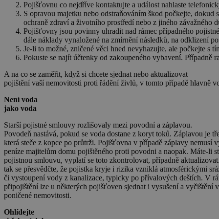
Pojišťovnu co nejdříve kontaktujte a událost nahlaste telefoni
S opravou majetku nebo odstraňováním škod počkejte, dokud s tí
ochraně zdraví a životního prostředí nebo z jiného závažného 
Pojišťovny jsou povinny uhradit nad rámec případného pojistné
dále náklady vynaložené na zmírnění následků, na odklizení p
Je-li to možné, zničené věci hned nevyhazujte, ale počkejte s t
Pokuste se najít účtenky od zakoupeného vybavení. Případně rad
A na co se zaměřit, když si chcete sjednat nebo aktualizovat
pojištění vaší nemovitosti proti řádění živlů, v tomto případě hlavně 
Není voda
jako voda
Starší pojistné smlouvy rozlišovaly mezi povodní a záplavou.
Povodeň nastává, pokud se voda dostane z koryt toků. Záplavou je tř
která steče z kopce po průtrži. Pojišťovna v případě záplavy nemusí vy
peníze majitelům domu pojištěného proti povodni a naopak. Máte-li st
pojistnou smlouvu, vyplatí se toto zkontrolovat, případně aktualizovat
tak se přesvědčte, že pojistka kryje i rizika vzniklá atmosférickými sr
či vystoupení vody z kanalizace, typicky po přívalových deštích. V r
připojištění lze u některých pojišťoven sjednat i vysušení a vyčištění
poničené nemovitosti.
Ohlídejte