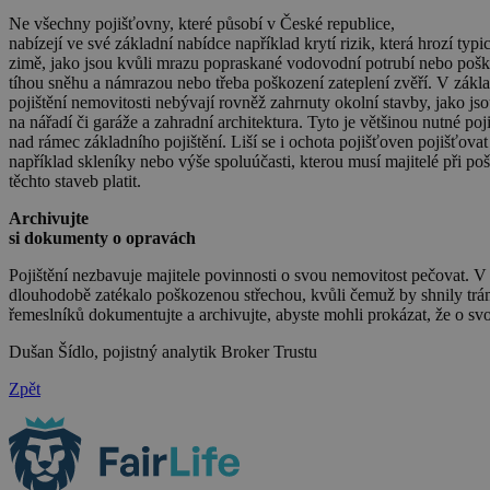
Ne všechny pojišťovny, které působí v České republice,
nabízejí ve své základní nabídce například krytí rizik, která hrozí typi
zimě, jako jsou kvůli mrazu popraskané vodovodní potrubí nebo pošk
tíhou sněhu a námrazou nebo třeba poškození zateplení zvěří. V zákl
pojištění nemovitosti nebývají rovněž zahrnuty okolní stavby, jako js
na nářadí či garáže a zahradní architektura. Tyto je většinou nutné poji
nad rámec základního pojištění. Liší se i ochota pojišťoven pojišťovat
například skleníky nebo výše spoluúčasti, kterou musí majitelé při po
těchto staveb platit.
Archivujte
si dokumenty o opravách
Pojištění nezbavuje majitele povinnosti o svou nemovitost pečovat. V
dlouhodobě zatékalo poškozenou střechou, kvůli čemuž by shnily trámy,
řemeslníků dokumentujte a archivujte, abyste mohli prokázat, že o sv
Dušan Šídlo, pojistný analytik Broker Trustu
Zpět