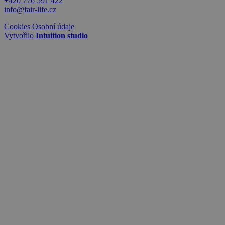
+420 776 591 422
info@fair-life.cz
Cookies
Osobní údaje
Vytvořilo
Intuition studio