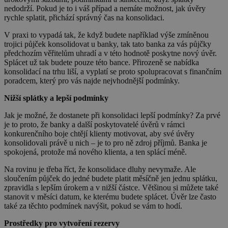
nedodrží. Pokud je to i váš případ a nemáte možnost, jak úvěry
rychle splatit, přichází správný čas na konsolidaci.
V praxi to vypadá tak, že když budete například výše zmíněnou
trojici půjček konsolidovat u banky, tak tato banka za vás půjčky
předchozím věřitelům uhradí a v této hodnotě poskytne nový úvěr.
Splácet už tak budete pouze této bance. Přirozeně se nabídka
konsolidací na trhu liší, a vyplatí se proto spolupracovat s finančním
poradcem, který pro vás najde nejvhodnější podmínky.
Nižší splátky a lepší podmínky
Jak je možné, že dostanete při konsolidaci lepší podmínky? Za prvé
je to proto, že banky a další poskytovatelé úvěrů v rámci
konkurenčního boje chtějí klienty motivovat, aby své úvěry
konsolidovali právě u nich – je to pro ně zdroj příjmů. Banka je
spokojená, protože má nového klienta, a ten splácí méně.
Na rovinu je třeba říct, že konsolidace dluhy nevymaže. Ale
sloučením půjček do jedné budete platit měsíčně jen jednu splátku,
zpravidla s lepším úrokem a v nižší částce. Většinou si můžete také
stanovit v měsíci datum, ke kterému budete splácet. Úvěr lze často
také za těchto podmínek navýšit, pokud se vám to hodí.
Prostředky pro vytvoření rezervy