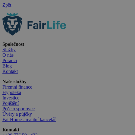
Zpět
Společnost
Služby
O nás
Poradci
Blog
Kontakt
Naše služby
Firemní finance
Hypotéka
Investice
Pojištění
Péče o sportovce
Úvěry a půjčky
FairHome - realitní kancelář
Kontakt