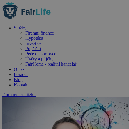
Služby
Firemní finance
Hypotéka
Investice
Pojištění
Péče o sportovce
Úvěry a půjčky
FairHome - realitní kancelář
O nás
Poradci
Blog
Kontakt
Domluvit schůzku