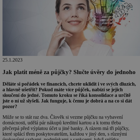
25.1.2023
Jak platit méně za půjčky? Slučte úvěry do jednoho
Děláte si pořádek ve financích, chcete uklidit i ve svých dluzích,
a hlavně ušetřit? Pokud máte více půjček, nabízí se jejich
sloučení do jedné. Tomuto kroku se říká konsolidace a určitě
jste o ní už slyšeli. Jak funguje, k čemu je dobrá a na co si dát
pozor?
Může se to stát raz dva. Člověk si vezme půjčku na vybavení
domácnosti, udělá pár nákupů kreditní kartou a k tomu třeba
přečerpá před výplatou účet u jiné banky. A rázem má tři půjčky,
které splácí třem poskytovatelům, každou v jiný den, s různými
úrokovými sazbami, podmínkami a sankcemi, když splátky