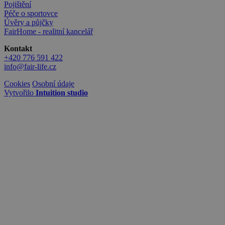
Pojištění
Péče o sportovce
Úvěry a půjčky
FairHome - realitní kancelář
Kontakt
+420 776 591 422
info@fair-life.cz
Cookies
Osobní údaje
Vytvořilo
Intuition studio