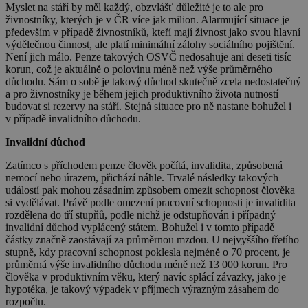
Myslet na stáří by měl každý, obzvlášť důležité je to ale pro
živnostníky, kterých je v ČR více jak milion. Alarmující situace je
především v případě živnostníků, kteří mají živnost jako svou hlavní
výdělečnou činnost, ale platí minimální zálohy sociálního pojištění.
Není jich málo. Penze takových OSVČ nedosahuje ani deseti tisíc
korun, což je aktuálně o polovinu méně než výše průměrného
důchodu. Sám o sobě je takový důchod skutečně zcela nedostatečný
a pro živnostníky je během jejich produktivního života nutností
budovat si rezervy na stáří. Stejná situace pro ně nastane bohužel i
v případě invalidního důchodu.
Invalidní důchod
Zatímco s příchodem penze člověk počítá, invalidita, způsobená
nemocí nebo úrazem, přichází náhle. Trvalé následky takových
událostí pak mohou zásadním způsobem omezit schopnost člověka
si vydělávat. Právě podle omezení pracovní schopnosti je invalidita
rozdělena do tří stupňů, podle nichž je odstupňován i případný
invalidní důchod vyplácený státem. Bohužel i v tomto případě
částky značně zaostávají za průměrnou mzdou. U nejvyššího třetího
stupně, kdy pracovní schopnost poklesla nejméně o 70 procent, je
průměrná výše invalidního důchodu méně než 13 000 korun. Pro
člověka v produktivním věku, který navíc splácí závazky, jako je
hypotéka, je takový výpadek v příjmech výrazným zásahem do
rozpočtu.