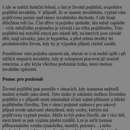
I zde se nabízí funkční řešení, a tím je životní pojištění, respektive
pojištění invalidity. V případě, že se stanete invalidním, vyplatí vám
pojišťovna peníze nad rámec invalidního důchodu. I zde hraje
důležitou roli čas. Čím dříve si pojistku sjednáte, tím méně zaplatíte
– výše měsíčního pojistného je závislá i na věku pojištěného. Toto
pojištění má největší smysl pro mladé lidi, na kterých jsou závislé
děti, mají závazky, jako je hypotéka, a před sebou desítky let
produktivního života, kdy by je výpadek příjmů citelně zasáhl.
Pomůžeme vám pojistku nastavit tak, abyste se o ni mohli opřít i při
nižších stupních invalidity, kdy je schopnost pracovat již značně
omezena, a aby kryla všechna podstatná rizika, která mohou
invaliditu způsobit.
Pomoc pro pozůstalé
Životní pojištění pak pomůže v situacích, kdy nastanou nejhorší
možné scénáře jako úmrtí. Toto riziko je základní složkou životního
pojištění a v případě smrti minimálně zčásti zajistí příbuzné a blízké
pojištěného člověka. Ten v rámci pojistné smlouvy pro takový
případ uvede takzvané obmyšlené, tedy osoby, kterým má
pojišťovna vyplatit peníze. Může to být jeden člověk, ale i více lidí,
mezi které se pak výplata plnění rozdělí. Lze je určit formou
příbuzenského vztahu (manželka, manžel, potomci…) nebo