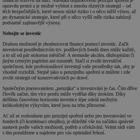
finanční rezervu na stáří. Nabídka doplňkového penzijní spoření je
opravdu pestrá a je možné vybírat z mnoha různých strategií – od
těch bezpečnějších, které nesou nízké riziko i o něco nižší výnos, až
po dynamické strategie, které při o něco vyšší míře rizika nabízejí
podstatně zajímavější výnosy.
Nebojte se investic
Druhou možností je zhodnocovat finance pomocí investic. Začít
investovat prostřednictvím tzv. podílových fondů dnes může každý,
a to už od pár stokorun měsíčně. A nemusíte akciím, dluhopisům či
jiným cenným papírům ani rozumět. Stačí si zvolit investiční
společnost, kde profesionálové investují vaše prostředky tak, aby je
vhodně rozložili. Stejně jako u penzijního spoření si můžete i zde
zvolit strategii od konzervativních po dravé.
Společným jmenovatelem „penzijka“ a investování je čas. Čím dříve
člověk začne, tím více peněz může vydělat díky úrokům. Díky
delšímu časovému horizontu investice lépe odolá možným
krátkodobým výkyvům, které jsou na trhu přirozené.
Ať už se rozhodnete pro penzijní spoření nebo pro investování ve
fondech (či kombinaci obojího), je důležité vše na začátku správně
nastavit podle vašich možností, potřeb a očekávání. Velmi rádi vám
s tím pomůžeme a najdeme pro vás optimální řešení.