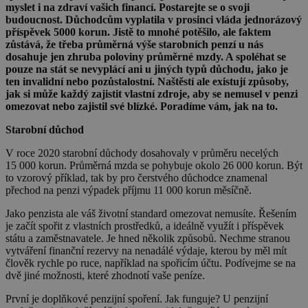
myslet i na zdraví vašich financí. Postarejte se o svoji
budoucnost.
Důchodcům vyplatila v prosinci vláda jednorázový
příspěvek 5000 korun. Jistě to mnohé potěšilo, ale faktem
zůstává, že třeba průměrná výše starobních penzí u nás
dosahuje jen zhruba poloviny průměrné mzdy. A spoléhat se
pouze na stát se nevyplácí ani u jiných typů důchodu, jako je
ten invalidní nebo pozůstalostní. Naštěstí ale existují způsoby,
jak si může každý zajistit vlastní zdroje, aby se nemusel v penzi
omezovat nebo zajistil své blízké. Poradíme vám, jak na to.
Starobní důchod
V roce 2020 starobní důchody dosahovaly v průměru necelých
15 000 korun. Průměrná mzda se pohybuje okolo 26 000 korun. Být
to vzorový příklad, tak by pro čerstvého důchodce znamenal
přechod na penzi výpadek příjmu 11 000 korun měsíčně.
Jako penzista ale váš životní standard omezovat nemusíte. Řešením
je začít spořit z vlastních prostředků, a ideálně využít i příspěvek
státu a zaměstnavatele. Je hned několik způsobů. Nechme stranou
vytváření finanční rezervy na nenadálé výdaje, kterou by měl mít
člověk rychle po ruce, například na spořicím účtu. Podívejme se na
dvě jiné možnosti, které zhodnotí vaše peníze.
První je doplňkové penzijní spoření. Jak funguje? U penzijní