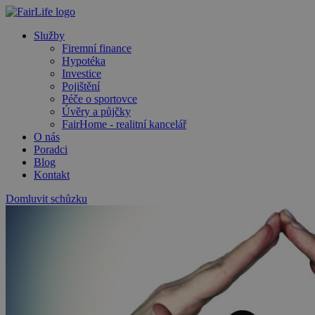
Služby
Firemní finance
Hypotéka
Investice
Pojištění
Péče o sportovce
Úvěry a půjčky
FairHome - realitní kancelář
O nás
Poradci
Blog
Kontakt
Domluvit schůzku