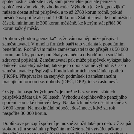
společnosti si založíte účet, kam pravidelně posíláte peníze a
společnost vám vklady zhodnocuje. Výhodou je, že k „penzijku“
můžete dostat státní příspěvek, a to až 2760 korun ročně, pokud
měsíčně naspoříte alespoň 1 000 korun. Stát přispívá ale i od nižších
částek, minimum je 300 korun měsíčně, ke kterým stát přidá 90
korun každý měsíc.
Druhou výhodou „penzijka“ je, že vám na něj může přispívat
zaměstnavatel. V mnoha firmách patří tato varianta k populárním
benefitům. Ročně vám může zaměstnavatel takto přispět až 50 000
korun, aniž by peníze podléhaly zdanění a odvodům na sociální a
zdravotní pojištění. Zaměstnavatel pak může příspěvek vykázat jako
daňově uznatelný náklad, takže je to oboustranně výhodné. Často
zaměstnavatelé přispívají z Fondu kulturních a sociálních potřeb
(FKSP). Přispívat lze za stejných podmínek i zaměstnancům
pracujícím formou tzv. dohody (DPČ, DPP), to se často neví.
O výplatu naspořených peněz je možné bez vracení státních
příspěvků žádat už v 60 letech. Výhodou doplňkového penzijního
spoření jsou také daňové úlevy. Na daních můžete ušetřit ročně až
3 600 korun. Na maximální odpočet dosáhnete, když za rok
naspoříte 36 000 korun.
Doplňkové penzijní spoření je možné založit také pro děti. Už za pár
stokorun jim se státním přispěním můžete začít vytvářet pěknou