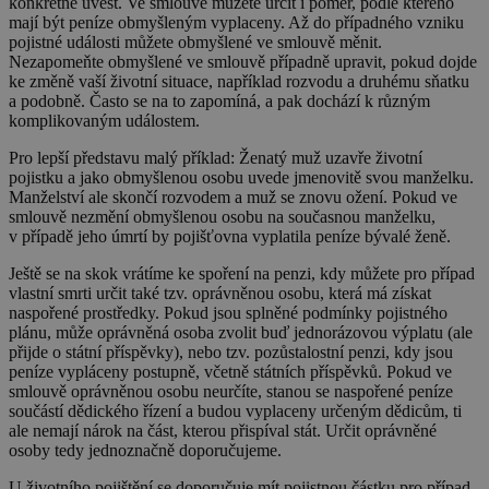
konkrétně uvést. Ve smlouvě můžete určit i poměr, podle kterého
mají být peníze obmyšleným vyplaceny. Až do případného vzniku
pojistné události můžete obmyšlené ve smlouvě měnit.
Nezapomeňte obmyšlené ve smlouvě případně upravit, pokud dojde
ke změně vaší životní situace, například rozvodu a druhému sňatku
a podobně. Často se na to zapomíná, a pak dochází k různým
komplikovaným událostem.
Pro lepší představu malý příklad: Ženatý muž uzavře životní
pojistku a jako obmyšlenou osobu uvede jmenovitě svou manželku.
Manželství ale skončí rozvodem a muž se znovu ožení. Pokud ve
smlouvě nezmění obmyšlenou osobu na současnou manželku,
v případě jeho úmrtí by pojišťovna vyplatila peníze bývalé ženě.
Ještě se na skok vrátíme ke spoření na penzi, kdy můžete pro případ
vlastní smrti určit také tzv. oprávněnou osobu, která má získat
naspořené prostředky. Pokud jsou splněné podmínky pojistného
plánu, může oprávněná osoba zvolit buď jednorázovou výplatu (ale
přijde o státní příspěvky), nebo tzv. pozůstalostní penzi, kdy jsou
peníze vypláceny postupně, včetně státních příspěvků. Pokud ve
smlouvě oprávněnou osobu neurčíte, stanou se naspořené peníze
součástí dědického řízení a budou vyplaceny určeným dědicům, ti
ale nemají nárok na část, kterou přispíval stát. Určit oprávněné
osoby tedy jednoznačně doporučujeme.
U životního pojištění se doporučuje mít pojistnou částku pro případ