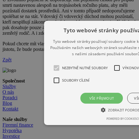
smrti nastavenou alespoň na trojnásobek ročního platu, aby měli
pozůstalí dostatek prostředků. Ani v tomto případě nedoporučujeme
spoléhat se na stát. Vdovský či vdovecký důchod mohou pozůstalí,
kteří nesplňují zákonné podmínky, pobírat pouze rok, sirotčí důchod
pak dosahuje pouze 40 procent hodnoty důchodu, kterou by pobíral
Tyto webové stránky používa
zemřelý rodič. A i zde je řada podmínek, které je třeba splnit.
Tyto webové stránky používají soubory cookie k
Pokud chcete mít vlastní budoucnost pevně v rukou nebo chcete mít
Používáním našich webových stránek souhlasíte 
jistotu, že bude postaráno o vaše blízké, rádi vám s tím pomůžeme.
s našimi zásadami používání souborů
Zpět
NEZBYTNĚ NUTNÉ SOUBORY
VÝKONOV
SOUBORY CÍLENÍ
Společnost
Služby
O nás
Poradci
VŠE PŘIJMOUT
VŠ
Blog
Kontakt
ZOBRAZIT PODRO
POWERED BY COOKIESC
Naše služby
Firemní finance
Hypotéka
Investice