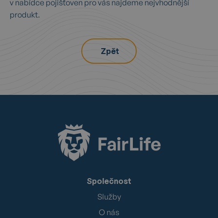
v nabídce pojišťoven pro vás najdeme nejvhodnější
produkt.
Zpět
Společnost
Služby
O nás