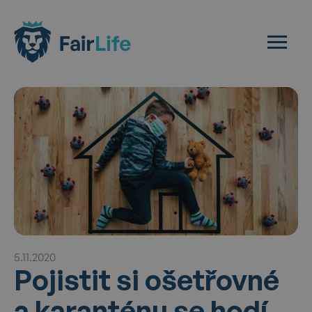
5.11.2020
Pojistit si ošetřovné
a karanténu se hodí