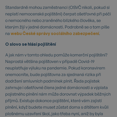
Standardně mohou zaměstnanci (OSVČ nikoli, pokud si
neplatí nemocenské pojištění) čerpat ošetřovné při péči
o nemocného nebo zraněného blízkého člověka, se
kterým žijí v jedné domácnosti. Podrobně se o tom píše
na
webu České správy sociálního zabezpečení
.
O slovo se hlásí pojištění
A jak nám v tomto ohledu pomůže komerční pojištění?
Naprostá většina pojišťoven v případě Covid-19
neuplatňuje výluku na pandemie. Pokud koronavirem
onemocníte, bude pojišťovna za sjednaná rizika při
dodržení smluvních podmínek plnit. Řada pojistek
zahrnuje i ošetřovné člena jedné domácnosti a výplata
pojistného plnění nám může dorovnat výpadek běžných
příjmů. Existuje dokonce pojištění, které vám zajistí
plnění, když budete muset zůstat doma s dítětem kvůli
plošnému uzavření škol, jako třeba nyní, aniž by byla