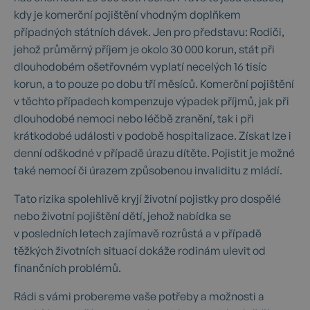
kdy je komerční pojištění vhodným doplňkem
případných státních dávek. Jen pro představu: Rodiči,
jehož průměrný příjem je okolo 30 000 korun, stát při
dlouhodobém ošetřovném vyplatí necelých 16 tisíc
korun, a to pouze po dobu tří měsíců. Komerční pojištění
v těchto případech kompenzuje výpadek příjmů, jak při
dlouhodobé nemoci nebo léčbě zranění, tak i při
krátkodobé události v podobě hospitalizace. Získat lze i
denní odškodné v případě úrazu dítěte. Pojistit je možné
také nemocí či úrazem způsobenou invaliditu z mládí.
Tato rizika spolehlivě kryjí životní pojistky pro dospělé
nebo životní pojištění dětí, jehož nabídka se
v posledních letech zajímavě rozrůstá a v případě
těžkých životních situací dokáže rodinám ulevit od
finančních problémů.
Rádi s vámi probereme vaše potřeby a možnosti a