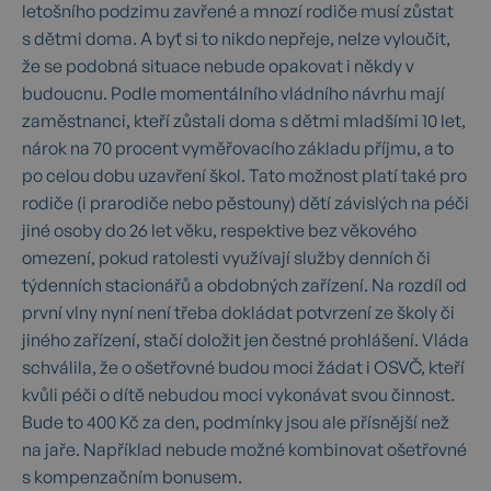
letošního podzimu zavřené a mnozí rodiče musí zůstat
s dětmi doma. A byť si to nikdo nepřeje, nelze vyloučit,
že se podobná situace nebude opakovat i někdy v
budoucnu. Podle momentálního vládního návrhu mají
zaměstnanci, kteří zůstali doma s dětmi mladšími 10 let,
nárok na 70 procent vyměřovacího základu příjmu, a to
po celou dobu uzavření škol. Tato možnost platí také pro
rodiče (i prarodiče nebo pěstouny) dětí závislých na péči
jiné osoby do 26 let věku, respektive bez věkového
omezení, pokud ratolesti využívají služby denních či
týdenních stacionářů a obdobných zařízení. Na rozdíl od
první vlny nyní není třeba dokládat potvrzení ze školy či
jiného zařízení, stačí doložit jen čestné prohlášení. Vláda
schválila, že o ošetřovné budou moci žádat i OSVČ, kteří
kvůli péči o dítě nebudou moci vykonávat svou činnost.
Bude to 400 Kč za den, podmínky jsou ale přísnější než
na jaře. Například nebude možné kombinovat ošetřovné
s kompenzačním bonusem.