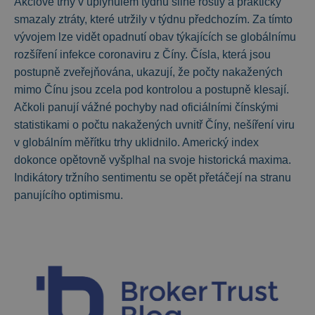
Akciové trhy v uplynulém týdnu silně rostly a prakticky
smazaly ztráty, které utržily v týdnu předchozím. Za tímto
vývojem lze vidět opadnutí obav týkajících se globálnímu
rozšíření infekce coronaviru z Číny. Čísla, která jsou
postupně zveřejňována, ukazují, že počty nakažených
mimo Čínu jsou zcela pod kontrolou a postupně klesají.
Ačkoli panují vážné pochyby nad oficiálními čínskými
statistikami o počtu nakažených uvnitř Číny, nešíření viru
v globálním měřítku trhy uklidnilo. Americký index
dokonce opětovně vyšplhal na svoje historická maxima.
Indikátory tržního sentimentu se opět přetáčejí na stranu
panujícího optimismu.