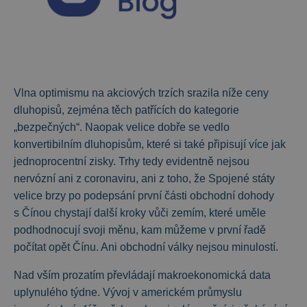
Vlna optimismu na akciových trzích srazila níže ceny
dluhopisů, zejména těch patřících do kategorie
„bezpečných“. Naopak velice dobře se vedlo
konvertibilním dluhopisům, které si také připisují více jak
jednoprocentní zisky. Trhy tedy evidentně nejsou
nervózní ani z coronaviru, ani z toho, že Spojené státy
velice brzy po podepsání první části obchodní dohody
s Čínou chystají další kroky vůči zemím, které uměle
podhodnocují svoji měnu, kam můžeme v první řadě
počítat opět Čínu. Ani obchodní války nejsou minulostí.
Nad vším prozatím převládají makroekonomická data
uplynulého týdne. Vývoj v americkém průmyslu