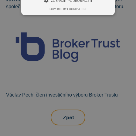
ZOBRAZIT PODROBNOSTI
společnostem, komunikacím a zdravotnickému sektoru.
POWERED BY COOKIESCRIPT
Václav Pech, člen investičního výboru Broker Trustu
Zpět