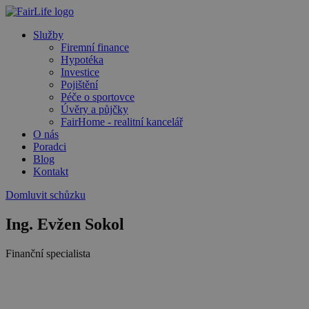
Služby
Firemní finance
Hypotéka
Investice
Pojištění
Péče o sportovce
Úvěry a půjčky
FairHome - realitní kancelář
O nás
Poradci
Blog
Kontakt
Domluvit schůzku
Ing. Evžen
Sokol
Finanční specialista