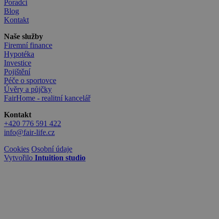
Poradci
Blog
Kontakt
Naše služby
Firemní finance
Hypotéka
Investice
Pojištění
Péče o sportovce
Úvěry a půjčky
FairHome - realitní kancelář
Kontakt
+420 776 591 422
info@fair-life.cz
Cookies
Osobní údaje
Vytvořilo
Intuition studio