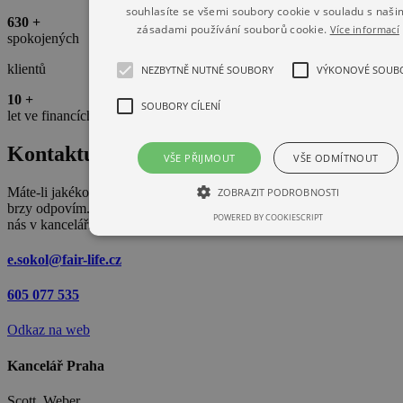
souhlasíte se všemi soubory cookie v souladu s naši
630
+
zásadami používání souborů cookie.
Více informací
spokojených
klientů
NEZBYTNĚ NUTNÉ SOUBORY
VÝKONOVÉ SOUB
10
+
SOUBORY CÍLENÍ
let ve financích
Kontaktujte
mě
VŠE PŘIJMOUT
VŠE ODMÍTNOUT
Máte-li jakékoliv dotazy, stačí vyplnit kontaktní formulář a já Vám
ZOBRAZIT PODROBNOSTI
brzy odpovím. Pokud bydlíte poblíž, můžete se zastavit rovnou u
POWERED BY COOKIESCRIPT
nás v kanceláři.
e.sokol@fair-life.cz
605 077 535
Odkaz na web
Kancelář Praha
Scott. Weber