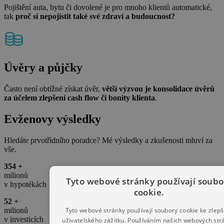
Pojištění auta, bytu či dovolené je pro mnoho klientů automatické,
tak
proč si nepojistit také své zdraví a budoucnost?
Úvěry a půjčky
Často není obtížné získat úvěr,
větší výzvou je konsolidace úvěrů
za účelem zlepšení cash flow či bonity klienta
.
Evženovy
výsledky
Hledáte prvotřídního poradce? Mé výsledky a zkušenosti mluví za
vše.
354
+
milionů
Tyto webové stránky používají soubo
v hypotékách
cookie.
52
+
Tyto webové stránky používají soubory cookie ke zlepš
milionů
v investicích
uživatelského zážitku. Používáním našich webových str